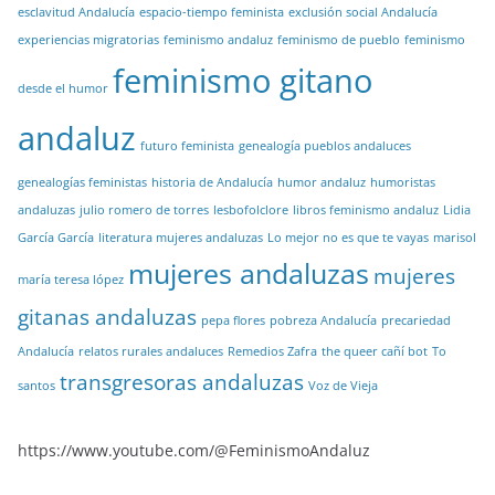
esclavitud Andalucía
espacio-tiempo feminista
exclusión social Andalucía
experiencias migratorias
feminismo andaluz
feminismo de pueblo
feminismo
feminismo gitano
desde el humor
andaluz
futuro feminista
genealogía pueblos andaluces
genealogías feministas
historia de Andalucía
humor andaluz
humoristas
andaluzas
julio romero de torres
lesbofolclore
libros feminismo andaluz
Lidia
García García
literatura mujeres andaluzas
Lo mejor no es que te vayas
marisol
mujeres andaluzas
mujeres
maría teresa lópez
gitanas andaluzas
pepa flores
pobreza Andalucía
precariedad
Andalucía
relatos rurales andaluces
Remedios Zafra
the queer cañí bot
To
transgresoras andaluzas
santos
Voz de Vieja
https://www.youtube.com/@FeminismoAndaluz