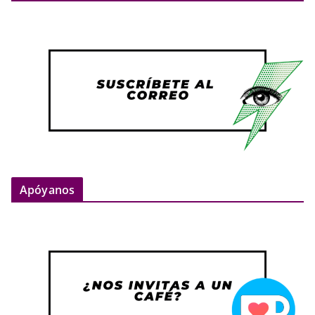
Apóyanos