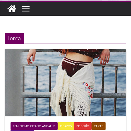
lorca
FEMINISMO GITANO ANDALUZ
PIPAZOS
PODERÍO
RAÍCES