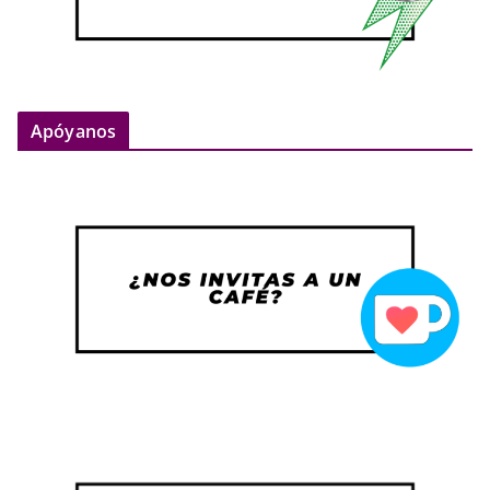
Apóyanos