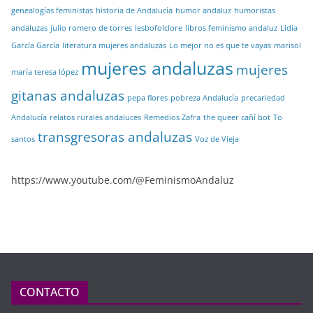
genealogías feministas
historia de Andalucía
humor andaluz
humoristas
andaluzas
julio romero de torres
lesbofolclore
libros feminismo andaluz
Lidia
García García
literatura mujeres andaluzas
Lo mejor no es que te vayas
marisol
mujeres andaluzas
mujeres
maría teresa lópez
gitanas andaluzas
pepa flores
pobreza Andalucía
precariedad
Andalucía
relatos rurales andaluces
Remedios Zafra
the queer cañí bot
To
transgresoras andaluzas
santos
Voz de Vieja
https://www.youtube.com/@FeminismoAndaluz
CONTACTO