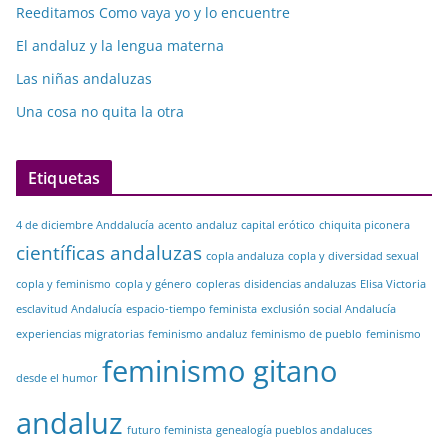
Reeditamos Como vaya yo y lo encuentre
El andaluz y la lengua materna
Las niñas andaluzas
Una cosa no quita la otra
Etiquetas
4 de diciembre Anddalucía
acento andaluz
capital erótico
chiquita piconera
científicas andaluzas
copla andaluza
copla y diversidad sexual
copla y feminismo
copla y género
copleras
disidencias andaluzas
Elisa Victoria
esclavitud Andalucía
espacio-tiempo feminista
exclusión social Andalucía
experiencias migratorias
feminismo andaluz
feminismo de pueblo
feminismo
feminismo gitano
desde el humor
andaluz
futuro feminista
genealogía pueblos andaluces