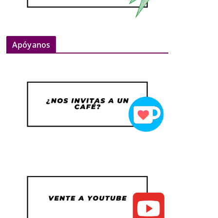
Apóyanos