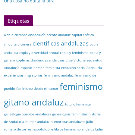
Una cosa no quita la otra
Etiquetas
4 de diciembre Anddalucía
acento andaluz
capital erótico
científicas andaluzas
chiquita piconera
copla
andaluza
copla y diversidad sexual
copla y feminismo
copla y
género
copleras
disidencias andaluzas
Elisa Victoria
esclavitud
Andalucía
espacio-tiempo feminista
exclusión social Andalucía
experiencias migratorias
feminismo andaluz
feminismo de
feminismo
pueblo
feminismo desde el humor
gitano andaluz
futuro feminista
genealogía pueblos andaluces
genealogías feministas
historia
de Andalucía
humor andaluz
humoristas andaluzas
julio
romero de torres
lesbofolclore
libros feminismo andaluz
Lidia