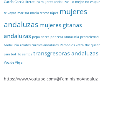
García García
literatura mujeres andaluzas
Lo mejor no es que
mujeres
te vayas
marisol
maría teresa lópez
andaluzas
mujeres gitanas
andaluzas
pepa flores
pobreza Andalucía
precariedad
Andalucía
relatos rurales andaluces
Remedios Zafra
the queer
transgresoras andaluzas
cañí bot
To santos
Voz de Vieja
https://www.youtube.com/@FeminismoAndaluz