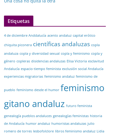
Una cosa no quita la otra
Etiquetas
4 de diciembre Anddalucía
acento andaluz
capital erótico
científicas andaluzas
chiquita piconera
copla
andaluza
copla y diversidad sexual
copla y feminismo
copla y
género
copleras
disidencias andaluzas
Elisa Victoria
esclavitud
Andalucía
espacio-tiempo feminista
exclusión social Andalucía
experiencias migratorias
feminismo andaluz
feminismo de
feminismo
pueblo
feminismo desde el humor
gitano andaluz
futuro feminista
genealogía pueblos andaluces
genealogías feministas
historia
de Andalucía
humor andaluz
humoristas andaluzas
julio
romero de torres
lesbofolclore
libros feminismo andaluz
Lidia