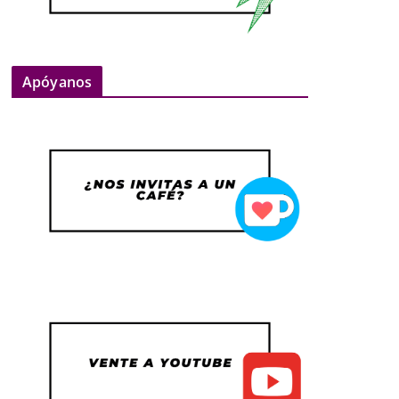
Apóyanos