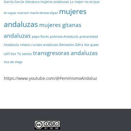
García García
literatura mujeres andaluzas
Lo mejor no es que
mujeres
te vayas
marisol
maría teresa lópez
andaluzas
mujeres gitanas
andaluzas
pepa flores
pobreza Andalucía
precariedad
Andalucía
relatos rurales andaluces
Remedios Zafra
the queer
transgresoras andaluzas
cañí bot
To santos
Voz de Vieja
https://www.youtube.com/@FeminismoAndaluz