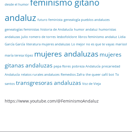
feminismo gitano
desde el humor
andaluz
futuro feminista
genealogía pueblos andaluces
genealogías feministas
historia de Andalucía
humor andaluz
humoristas
andaluzas
julio romero de torres
lesbofolclore
libros feminismo andaluz
Lidia
García García
literatura mujeres andaluzas
Lo mejor no es que te vayas
marisol
mujeres andaluzas
mujeres
maría teresa lópez
gitanas andaluzas
pepa flores
pobreza Andalucía
precariedad
Andalucía
relatos rurales andaluces
Remedios Zafra
the queer cañí bot
To
transgresoras andaluzas
santos
Voz de Vieja
https://www.youtube.com/@FeminismoAndaluz