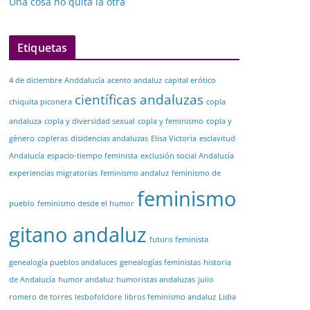
Una cosa no quita la otra
Etiquetas
4 de diciembre Anddalucía
acento andaluz
capital erótico
científicas andaluzas
chiquita piconera
copla
andaluza
copla y diversidad sexual
copla y feminismo
copla y
género
copleras
disidencias andaluzas
Elisa Victoria
esclavitud
Andalucía
espacio-tiempo feminista
exclusión social Andalucía
experiencias migratorias
feminismo andaluz
feminismo de
feminismo
pueblo
feminismo desde el humor
gitano andaluz
futuro feminista
genealogía pueblos andaluces
genealogías feministas
historia
de Andalucía
humor andaluz
humoristas andaluzas
julio
romero de torres
lesbofolclore
libros feminismo andaluz
Lidia