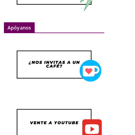
Apóyanos