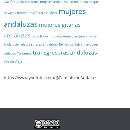
García García
literatura mujeres andaluzas
Lo mejor no es que
mujeres
te vayas
marisol
maría teresa lópez
andaluzas
mujeres gitanas
andaluzas
pepa flores
pobreza Andalucía
precariedad
Andalucía
relatos rurales andaluces
Remedios Zafra
the queer
transgresoras andaluzas
cañí bot
To santos
Voz de Vieja
https://www.youtube.com/@FeminismoAndaluz