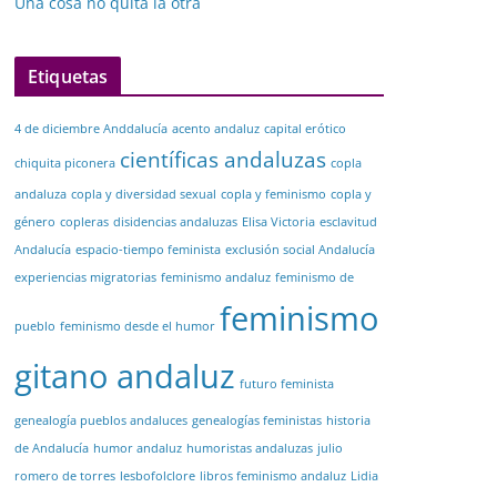
Una cosa no quita la otra
Etiquetas
4 de diciembre Anddalucía
acento andaluz
capital erótico
científicas andaluzas
chiquita piconera
copla
andaluza
copla y diversidad sexual
copla y feminismo
copla y
género
copleras
disidencias andaluzas
Elisa Victoria
esclavitud
Andalucía
espacio-tiempo feminista
exclusión social Andalucía
experiencias migratorias
feminismo andaluz
feminismo de
feminismo
pueblo
feminismo desde el humor
gitano andaluz
futuro feminista
genealogía pueblos andaluces
genealogías feministas
historia
de Andalucía
humor andaluz
humoristas andaluzas
julio
romero de torres
lesbofolclore
libros feminismo andaluz
Lidia