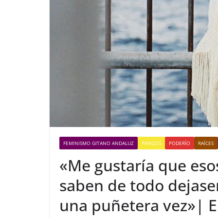
FEMINISMO GITANO ANDALUZ
PIPAZOS
PODERÍO
RAÍCES
«Me gustaría que eso
saben de todo dejase
una puñetera vez»| En