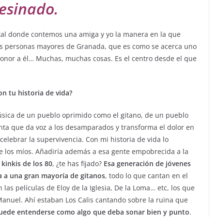
esinado.
tal donde contemos una amiga y yo la manera en la que
as personas mayores de Granada, que es como se acerca uno
honor a él… Muchas, muchas cosas. Es el centro desde el que
on tu historia de vida?
úsica de un pueblo oprimido como el gitano, de un pueblo
nta que da voz a los desamparados y transforma el dolor en
elebrar la supervivencia. Con mi historia de vida lo
de los míos. Añadiría además a esa gente empobrecida a la
kinkis de los 80
, ¿te has fijado?
Esa generación de jóvenes
a a una gran mayoría de gitanos
, todo lo que cantan en el
 las películas de Eloy de la Iglesia, De la Loma… etc, los que
Manuel. Ahí estaban Los Calis cantando sobre la ruina que
 puede entenderse como algo que deba sonar bien y punto
.