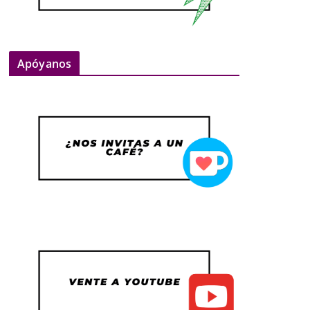
Apóyanos