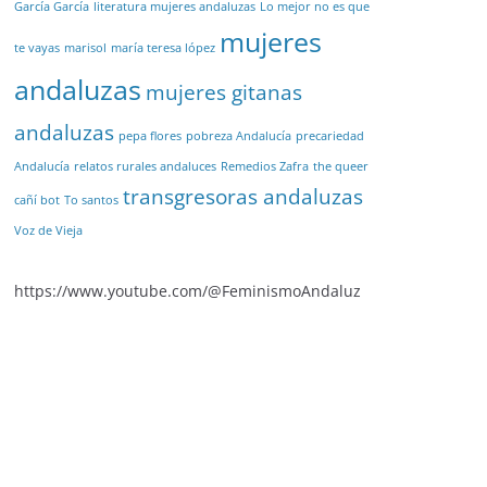
García García
literatura mujeres andaluzas
Lo mejor no es que
mujeres
te vayas
marisol
maría teresa lópez
andaluzas
mujeres gitanas
andaluzas
pepa flores
pobreza Andalucía
precariedad
Andalucía
relatos rurales andaluces
Remedios Zafra
the queer
transgresoras andaluzas
cañí bot
To santos
Voz de Vieja
https://www.youtube.com/@FeminismoAndaluz