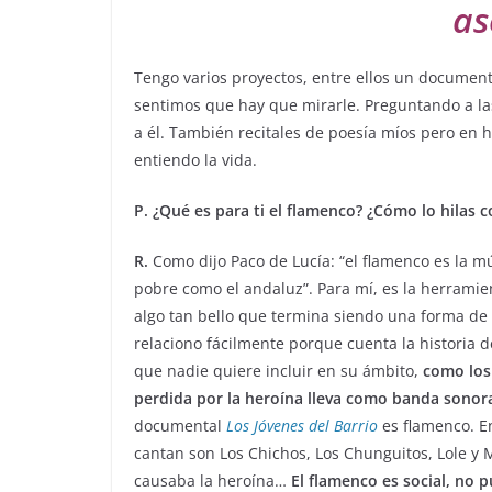
as
Tengo varios proyectos, entre ellos un documen
sentimos que hay que mirarle. Preguntando a l
a él. También recitales de poesía míos pero en 
entiendo la vida.
P. ¿Qué es para ti el flamenco? ¿Cómo lo hilas c
R.
Como dijo Paco de Lucía: “el flamenco es la m
pobre como el andaluz”. Para mí, es la herramie
algo tan bello que termina siendo una forma de c
relaciono fácilmente porque cuenta la historia 
que nadie quiere incluir en su ámbito,
como los 
perdida por la heroína lleva como banda sonor
documental
Los Jóvenes del Barrio
es flamenco. En
cantan son Los Chichos, Los Chunguitos, Lole y 
causaba la heroína…
El flamenco es social, no