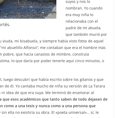
suyos y nos lo
nombran. Yo cuando
era muy niña lo
relacionaba con el
ortés.
padre de mi abuela,
que también murió por
su viuda, mi bisabuela, y siempre había visto fotos de aquel
a “mi abuelillo Alfonso”; me contaban que era el hombre más
an pobre, que hacía canastos de mimbre, construía
ima, lo que daría por poder tenerle aquí cinco minutos, o
, luego descubrí que había escrito sobre los gitanos y que
an de él. Yo cantaba mucho de niña su versión de La Tarara
a ni idea de que era suya. Me terminó de enamorar al
a que esos académicos que tanto saben de todo dejasen de
tan como a una tesis y nunca como a una persona que
y sin ella no existiría su obra. El «poeta universal»… sí, le