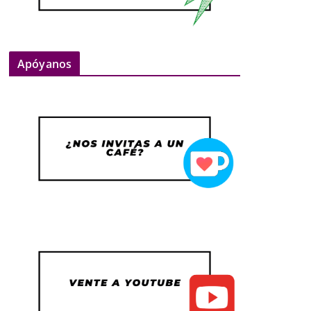
Apóyanos