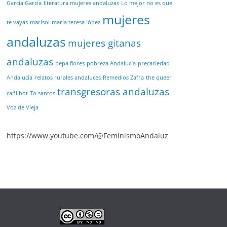
García García
literatura mujeres andaluzas
Lo mejor no es que
mujeres
te vayas
marisol
maría teresa lópez
andaluzas
mujeres gitanas
andaluzas
pepa flores
pobreza Andalucía
precariedad
Andalucía
relatos rurales andaluces
Remedios Zafra
the queer
transgresoras andaluzas
cañí bot
To santos
Voz de Vieja
https://www.youtube.com/@FeminismoAndaluz