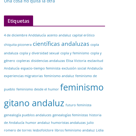
Una cosa no quita la otra
Etiquetas
4 de diciembre Anddalucía
acento andaluz
capital erótico
científicas andaluzas
chiquita piconera
copla
andaluza
copla y diversidad sexual
copla y feminismo
copla y
género
copleras
disidencias andaluzas
Elisa Victoria
esclavitud
Andalucía
espacio-tiempo feminista
exclusión social Andalucía
experiencias migratorias
feminismo andaluz
feminismo de
feminismo
pueblo
feminismo desde el humor
gitano andaluz
futuro feminista
genealogía pueblos andaluces
genealogías feministas
historia
de Andalucía
humor andaluz
humoristas andaluzas
julio
romero de torres
lesbofolclore
libros feminismo andaluz
Lidia