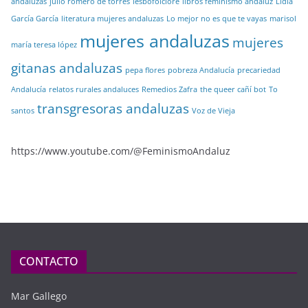
andaluzas
julio romero de torres
lesbofolclore
libros feminismo andaluz
Lidia
García García
literatura mujeres andaluzas
Lo mejor no es que te vayas
marisol
mujeres andaluzas
mujeres
maría teresa lópez
gitanas andaluzas
pepa flores
pobreza Andalucía
precariedad
Andalucía
relatos rurales andaluces
Remedios Zafra
the queer cañí bot
To
transgresoras andaluzas
santos
Voz de Vieja
https://www.youtube.com/@FeminismoAndaluz
CONTACTO
Mar Gallego