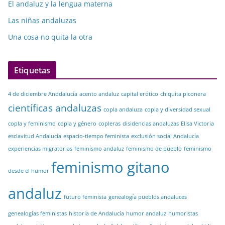
El andaluz y la lengua materna
Las niñas andaluzas
Una cosa no quita la otra
Etiquetas
4 de diciembre Anddalucía
acento andaluz
capital erótico
chiquita piconera
científicas andaluzas
copla andaluza
copla y diversidad sexual
copla y feminismo
copla y género
copleras
disidencias andaluzas
Elisa Victoria
esclavitud Andalucía
espacio-tiempo feminista
exclusión social Andalucía
experiencias migratorias
feminismo andaluz
feminismo de pueblo
feminismo
feminismo gitano
desde el humor
andaluz
futuro feminista
genealogía pueblos andaluces
genealogías feministas
historia de Andalucía
humor andaluz
humoristas