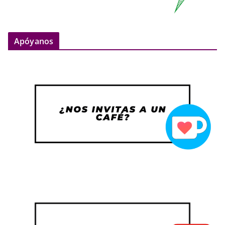
Apóyanos