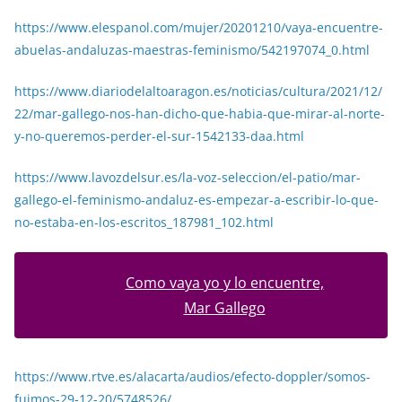
https://www.elespanol.com/mujer/20201210/vaya-encuentre-
abuelas-andaluzas-maestras-feminismo/542197074_0.html
https://www.diariodelaltoaragon.es/noticias/cultura/2021/12/
22/mar-gallego-nos-han-dicho-que-habia-que-mirar-al-norte-
y-no-queremos-perder-el-sur-1542133-daa.html
https://www.lavozdelsur.es/la-voz-seleccion/el-patio/mar-
gallego-el-feminismo-andaluz-es-empezar-a-escribir-lo-que-
no-estaba-en-los-escritos_187981_102.html
Como vaya yo y lo encuentre,
Mar Gallego
https://www.rtve.es/alacarta/audios/efecto-doppler/somos-
fuimos-29-12-20/5748526/