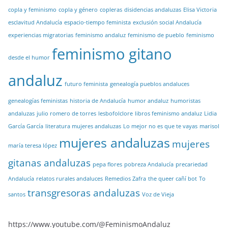
copla y feminismo
copla y género
copleras
disidencias andaluzas
Elisa Victoria
esclavitud Andalucía
espacio-tiempo feminista
exclusión social Andalucía
experiencias migratorias
feminismo andaluz
feminismo de pueblo
feminismo
feminismo gitano
desde el humor
andaluz
futuro feminista
genealogía pueblos andaluces
genealogías feministas
historia de Andalucía
humor andaluz
humoristas
andaluzas
julio romero de torres
lesbofolclore
libros feminismo andaluz
Lidia
García García
literatura mujeres andaluzas
Lo mejor no es que te vayas
marisol
mujeres andaluzas
mujeres
maría teresa lópez
gitanas andaluzas
pepa flores
pobreza Andalucía
precariedad
Andalucía
relatos rurales andaluces
Remedios Zafra
the queer cañí bot
To
transgresoras andaluzas
santos
Voz de Vieja
https://www.youtube.com/@FeminismoAndaluz