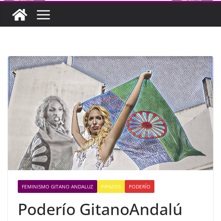
FEMINISMO GITANO ANDALUZ
PIPAZOS
PODERÍO
Poderío GitanoAndalú