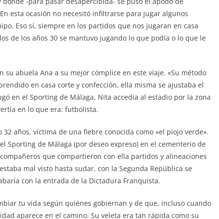
 y donde -para pasar desapercibida- se puso el apodo de
En esta ocasión no necesitó infiltrarse para jugar algunos
uipo. Eso sí, siempre en los partidos que nos jugaran en casa
os de los años 30 se mantuvo jugando lo que podía o lo que le
en su abuela Ana a su mejor cómplice en este viaje. «Su método
rendido en casa corte y confección, ella misma se ajustaba el
gó en el Sporting de Málaga, Nita accedía al estadio por la zona
rtía en lo que era: futbolista.
o 32 años, víctima de una fiebre conocida como «el piojo verde».
el Sporting de Málaga (por deseo expreso) en el cementerio de
compañeros que compartieron con ella partidos y alineaciones
 estaba mal visto hasta sudar, con la Segunda República se
baría con la entrada de la Dictadura Franquista.
mbiar tu vida según quiénes gobiernan y de que, incluso cuando
icidad aparece en el camino. Su veleta era tan rápida como su