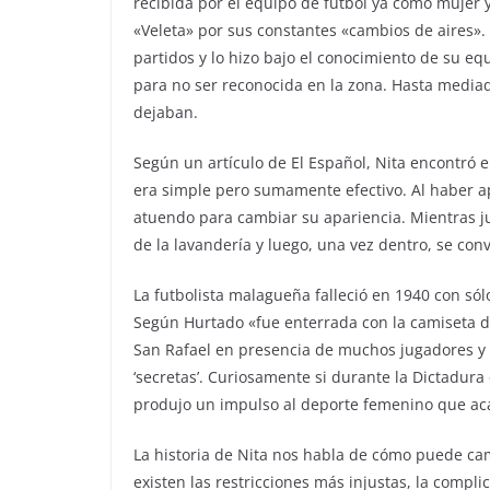
recibida por el equipo de fútbol ya como mujer
«Veleta» por sus constantes «cambios de aires». 
partidos y lo hizo bajo el conocimiento de su eq
para no ser reconocida en la zona. Hasta mediad
dejaban.
Según un artículo de El Español, Nita encontró 
era simple pero sumamente efectivo. Al haber ap
atuendo para cambiar su apariencia. Mientras ju
de la lavandería y luego, una vez dentro, se conve
La futbolista malagueña falleció en 1940 con sól
Según Hurtado «fue enterrada con la camiseta d
San Rafael en presencia de muchos jugadores y 
‘secretas’. Curiosamente si durante la Dictadura
produjo un impulso al deporte femenino que aca
La historia de Nita nos habla de cómo puede ca
existen las restricciones más injustas, la compl