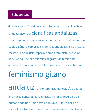
Etiquetas
4 de diciembre Anddalucía
acento andaluz
capital erótico
científicas andaluzas
chiquita piconera
copla andaluza
copla y diversidad sexual
copla y feminismo
copla y género
copleras
disidencias andaluzas
Elisa Victoria
esclavitud Andalucía
espacio-tiempo feminista
exclusión
social Andalucía
experiencias migratorias
feminismo
andaluz
feminismo de pueblo
feminismo desde el humor
feminismo gitano
andaluz
futuro feminista
genealogía pueblos
andaluces
genealogías feministas
historia de Andalucía
humor andaluz
humoristas andaluzas
julio romero de
torres
lesbofolclore
libros feminismo andaluz
Lidia García