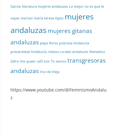
García
literatura mujeres andaluzas
Lo mejor no es que te
mujeres
vayas
marisol
maría teresa lópez
andaluzas
mujeres gitanas
andaluzas
pepa flores
pobreza Andalucía
precariedad Andalucía
relatos rurales andaluces
Remedios
transgresoras
Zafra
the queer cañí bot
To santos
andaluzas
Voz de Vieja
https://www.youtube.com/@FeminismoAndalu
z