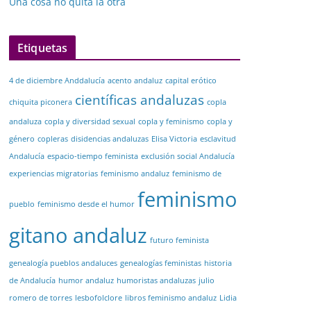
Una cosa no quita la otra
Etiquetas
4 de diciembre Anddalucía
acento andaluz
capital erótico
científicas andaluzas
chiquita piconera
copla
andaluza
copla y diversidad sexual
copla y feminismo
copla y
género
copleras
disidencias andaluzas
Elisa Victoria
esclavitud
Andalucía
espacio-tiempo feminista
exclusión social Andalucía
experiencias migratorias
feminismo andaluz
feminismo de
feminismo
pueblo
feminismo desde el humor
gitano andaluz
futuro feminista
genealogía pueblos andaluces
genealogías feministas
historia
de Andalucía
humor andaluz
humoristas andaluzas
julio
romero de torres
lesbofolclore
libros feminismo andaluz
Lidia