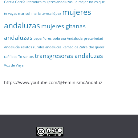
García García
literatura mujeres andaluzas
Lo mejor no es que
mujeres
te vayas
marisol
maría teresa lópez
andaluzas
mujeres gitanas
andaluzas
pepa flores
pobreza Andalucía
precariedad
Andalucía
relatos rurales andaluces
Remedios Zafra
the queer
transgresoras andaluzas
cañí bot
To santos
Voz de Vieja
https://www.youtube.com/@FeminismoAndaluz