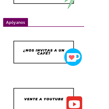
Apóyanos