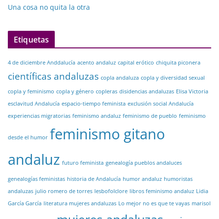
Una cosa no quita la otra
Etiquetas
4 de diciembre Anddalucía
acento andaluz
capital erótico
chiquita piconera
científicas andaluzas
copla andaluza
copla y diversidad sexual
copla y feminismo
copla y género
copleras
disidencias andaluzas
Elisa Victoria
esclavitud Andalucía
espacio-tiempo feminista
exclusión social Andalucía
experiencias migratorias
feminismo andaluz
feminismo de pueblo
feminismo
feminismo gitano
desde el humor
andaluz
futuro feminista
genealogía pueblos andaluces
genealogías feministas
historia de Andalucía
humor andaluz
humoristas
andaluzas
julio romero de torres
lesbofolclore
libros feminismo andaluz
Lidia
García García
literatura mujeres andaluzas
Lo mejor no es que te vayas
marisol