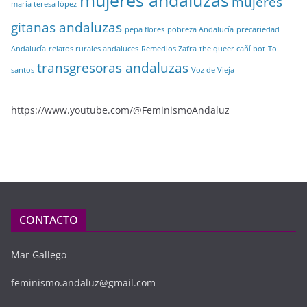
mujeres andaluzas
mujeres
maría teresa lópez
gitanas andaluzas
pepa flores
pobreza Andalucía
precariedad
Andalucía
relatos rurales andaluces
Remedios Zafra
the queer cañí bot
To
transgresoras andaluzas
santos
Voz de Vieja
https://www.youtube.com/@FeminismoAndaluz
CONTACTO
Mar Gallego
feminismo.andaluz@gmail.com