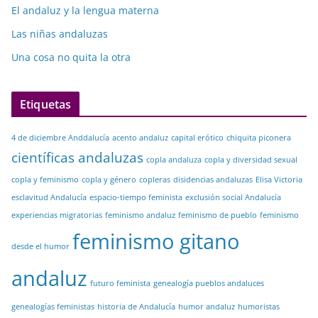
El andaluz y la lengua materna
Las niñas andaluzas
Una cosa no quita la otra
Etiquetas
4 de diciembre Anddalucía
acento andaluz
capital erótico
chiquita piconera
científicas andaluzas
copla andaluza
copla y diversidad sexual
copla y feminismo
copla y género
copleras
disidencias andaluzas
Elisa Victoria
esclavitud Andalucía
espacio-tiempo feminista
exclusión social Andalucía
experiencias migratorias
feminismo andaluz
feminismo de pueblo
feminismo
feminismo gitano
desde el humor
andaluz
futuro feminista
genealogía pueblos andaluces
genealogías feministas
historia de Andalucía
humor andaluz
humoristas