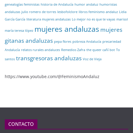
genealogías feministas
historia de Andalucía
humor andaluz
humoristas
andaluzas
julio romero de torres
lesbofolclore
libros feminismo andaluz
Lidia
García García
literatura mujeres andaluzas
Lo mejor no es que te vayas
marisol
mujeres andaluzas
mujeres
maría teresa lópez
gitanas andaluzas
pepa flores
pobreza Andalucía
precariedad
Andalucía
relatos rurales andaluces
Remedios Zafra
the queer cañí bot
To
transgresoras andaluzas
santos
Voz de Vieja
https://www.youtube.com/@FeminismoAndaluz
CONTACTO