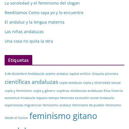
La soroledad y el feminismo del slogan
Reeditamos Como vaya yo y lo encuentre
El andaluz y la lengua materna
Las niñas andaluzas
Una cosa no quita la otra
Etiquetas
4 de diciembre Anddalucía
acento andaluz
capital erótico
chiquita piconera
científicas andaluzas
copla andaluza
copla y diversidad sexual
copla y feminismo
copla y género
copleras
disidencias andaluzas
Elisa Victoria
esclavitud Andalucía
espacio-tiempo feminista
exclusión social Andalucía
experiencias migratorias
feminismo andaluz
feminismo de pueblo
feminismo
feminismo gitano
desde el humor