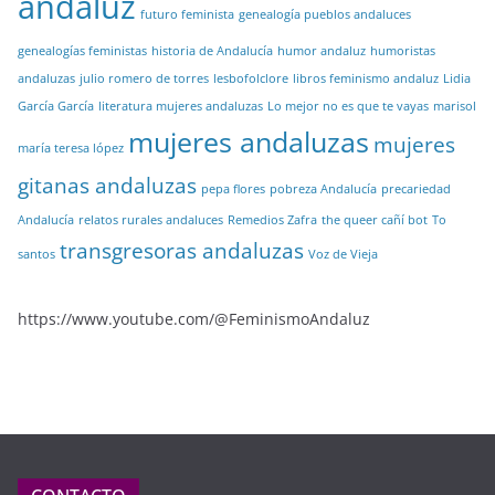
andaluz
futuro feminista
genealogía pueblos andaluces
genealogías feministas
historia de Andalucía
humor andaluz
humoristas
andaluzas
julio romero de torres
lesbofolclore
libros feminismo andaluz
Lidia
García García
literatura mujeres andaluzas
Lo mejor no es que te vayas
marisol
mujeres andaluzas
mujeres
maría teresa lópez
gitanas andaluzas
pepa flores
pobreza Andalucía
precariedad
Andalucía
relatos rurales andaluces
Remedios Zafra
the queer cañí bot
To
transgresoras andaluzas
santos
Voz de Vieja
https://www.youtube.com/@FeminismoAndaluz