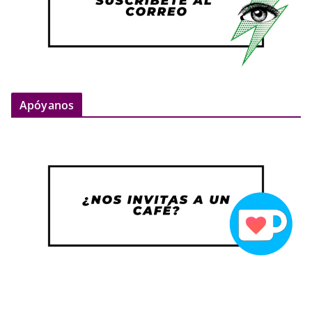
Apóyanos