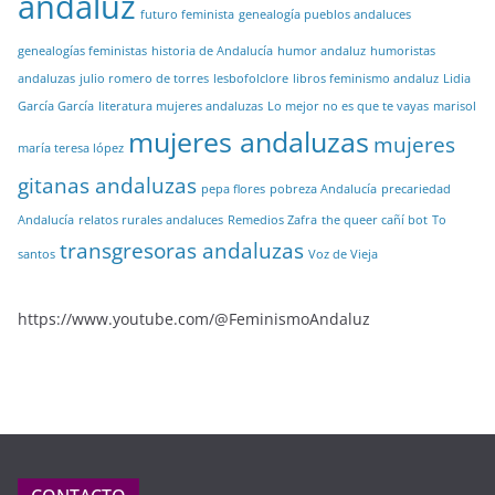
andaluz
futuro feminista
genealogía pueblos andaluces
genealogías feministas
historia de Andalucía
humor andaluz
humoristas
andaluzas
julio romero de torres
lesbofolclore
libros feminismo andaluz
Lidia
García García
literatura mujeres andaluzas
Lo mejor no es que te vayas
marisol
mujeres andaluzas
mujeres
maría teresa lópez
gitanas andaluzas
pepa flores
pobreza Andalucía
precariedad
Andalucía
relatos rurales andaluces
Remedios Zafra
the queer cañí bot
To
transgresoras andaluzas
santos
Voz de Vieja
https://www.youtube.com/@FeminismoAndaluz