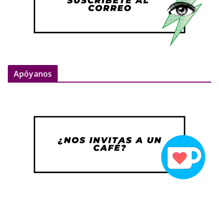
Apóyanos