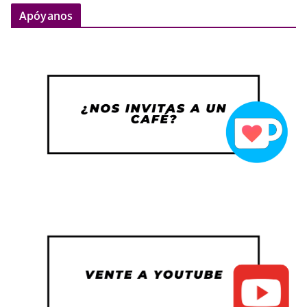
Apóyanos