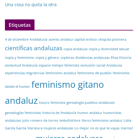
Una cosa no quita la otra
Etiquetas
4 de diciembre Anddalucía
acento andaluz
capital erótico
chiquita piconera
científicas andaluzas
copla andaluza
copla y diversidad sexual
copla y feminismo
copla y género
copleras
disidencias andaluzas
Elisa Victoria
esclavitud Andalucía
espacio-tiempo feminista
exclusión social Andalucía
experiencias migratorias
feminismo andaluz
feminismo de pueblo
feminismo
feminismo gitano
desde el humor
andaluz
futuro feminista
genealogía pueblos andaluces
genealogías feministas
historia de Andalucía
humor andaluz
humoristas
andaluzas
julio romero de torres
lesbofolclore
libros feminismo andaluz
Lidia
García García
literatura mujeres andaluzas
Lo mejor no es que te vayas
marisol