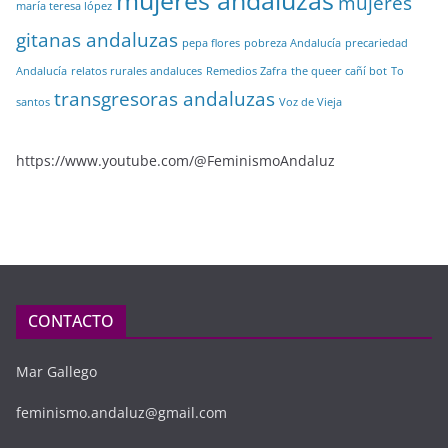
mujeres andaluzas
mujeres
maría teresa lópez
gitanas andaluzas
pepa flores
pobreza Andalucía
precariedad
Andalucía
relatos rurales andaluces
Remedios Zafra
the queer cañí bot
To
transgresoras andaluzas
santos
Voz de Vieja
https://www.youtube.com/@FeminismoAndaluz
CONTACTO
Mar Gallego
feminismo.andaluz@gmail.com