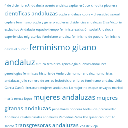
4 de diciembre Anddalucía
acento andaluz
capital erótico
chiquita piconera
científicas andaluzas
copla andaluza
copla y diversidad sexual
copla y feminismo
copla y género
copleras
disidencias andaluzas
Elisa Victoria
esclavitud Andalucía
espacio-tiempo feminista
exclusión social Andalucía
experiencias migratorias
feminismo andaluz
feminismo de pueblo
feminismo
feminismo gitano
desde el humor
andaluz
futuro feminista
genealogía pueblos andaluces
genealogías feministas
historia de Andalucía
humor andaluz
humoristas
andaluzas
julio romero de torres
lesbofolclore
libros feminismo andaluz
Lidia
García García
literatura mujeres andaluzas
Lo mejor no es que te vayas
marisol
mujeres andaluzas
mujeres
maría teresa lópez
gitanas andaluzas
pepa flores
pobreza Andalucía
precariedad
Andalucía
relatos rurales andaluces
Remedios Zafra
the queer cañí bot
To
transgresoras andaluzas
santos
Voz de Vieja